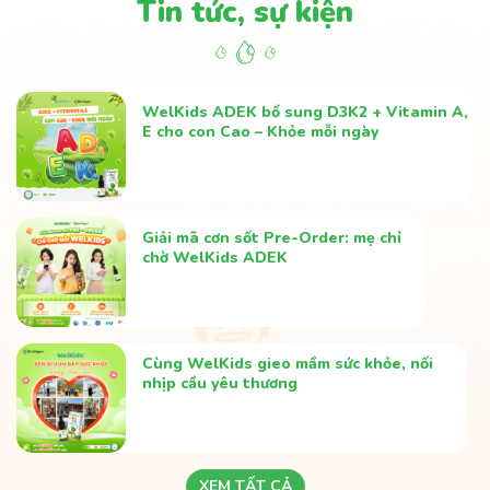
WelKids ADEK bổ sung D3K2 + Vitamin A,
E cho con Cao – Khỏe mỗi ngày
Giải mã cơn sốt Pre-Order: mẹ chỉ
chờ WelKids ADEK
Cùng WelKids gieo mầm sức khỏe, nối
nhịp cầu yêu thương
XEM TẤT CẢ