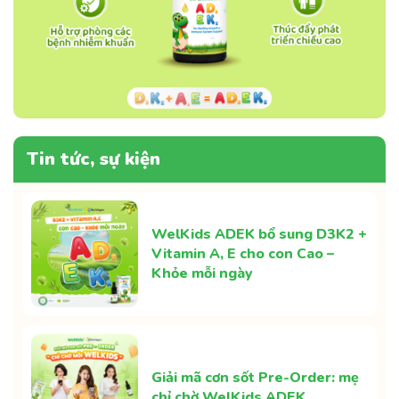
Tin tức, sự kiện
WelKids ADEK bổ sung D3K2 +
Vitamin A, E cho con Cao –
Khỏe mỗi ngày
Giải mã cơn sốt Pre-Order: mẹ
chỉ chờ WelKids ADEK