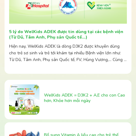
5 lý do WelKids ADEK được tin dùng tại các bệnh viện
(Từ Dũ, Tâm Anh, Phụ sản Quốc tế…)
Hiện nay, WelKids ADEK là dòng D3K2 được khuyên dùng
cho trẻ sơ sinh và trẻ tới khám tại nhiều Bệnh viện lớn như:
Từ Dũ, Tâm Anh, Phụ sản Quốc tế, FV, Hùng Vương,… Cùng ...
WelKids ADEK = D3K2 + A,E cho con Cao
hơn, Khỏe hơn mỗi ngày
Bổ sung Vitamin A liều cao cho trẻ thế
nào? Liệu “liều cao” đã thực sự đủ liều