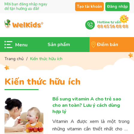
Mời bạn đăng nhập ngay
Tạo tài khoản
Đăng nhập
để tận hưởng ưu đãi!
Hotline tư vấn
08 65 56 08 08
Sản phẩm
Điểm bán
Trang chủ
/
Kiến thức hữu ích
Kiến thức hữu ích
Bổ sung vitamin A cho trẻ sao
cho an toàn? Lưu ý cách dùng
hợp lý
Vitamin A được xem là một trong
những vitamin cần thiết nhất cho sự