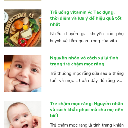
phát triển bình thường và bảo vệ sức
khỏe của trẻ. Trong bài viết này,
Trẻ uống vitamin A: Tác dụng,
chúng tôi ...
thời điểm và lưu ý để hiệu quả tốt
nhất
Nhiều chuyên gia khuyến cáo phụ
huynh về tầm quan trọng của vitamin
A đối với sự phát triển tổng quát của
trẻ. Tuy nhiên, nhiều cha mẹ vẫn đang
Nguyên nhân và cách xử lý tình
thắc ...
trạng trẻ chậm mọc răng
Trẻ thường mọc răng sữa sau 6 tháng
tuổi và mọc cơ bản đầy đủ răng vào
khoảng từ 2 tuổi đến 2 tuổi rưỡi. Tuy
nhiên, vẫn còn một số trường hợp trẻ
chậm ...
Trẻ chậm mọc răng: Nguyên nhân
và cách khắc phục mà cha mẹ nên
biết
Trẻ chậm mọc răng là tình trạng khiến