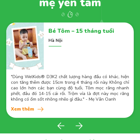
mẹ yên tâm
Bé Tom – 2 tuổi
Bình Dương
"
Tom dùng WelKids® D3K2 này, thấy ăn uống tốt hơn, ngủ
tròn giấc, giảm ốm vặt hẳn. Trước đi khám, chiều cao của
Tom chạm mốc 92cm trong khi bé trai 2 tuổi chỉ có độ cao
trung bình là 87cm thôi." - Mẹ Oanh
Xem thêm
Tin tức, sự kiện