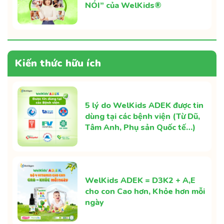
NÓI” của WelKids®
Kiến thức hữu ích
5 lý do WelKids ADEK được tin
dùng tại các bệnh viện (Từ Dũ,
Tâm Anh, Phụ sản Quốc tế…)
WelKids ADEK = D3K2 + A,E
cho con Cao hơn, Khỏe hơn mỗi
ngày