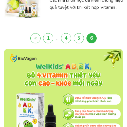
Các nhà khoa học đã kiểm chứng hiệu
quả tuyệt vời khi kết hợp Vitamin D3
và K2 trong việc bổ sung dưỡng chất
hỗ trợ sự phát triển của hệ cơ xương
...
«
1
4
5
6
…