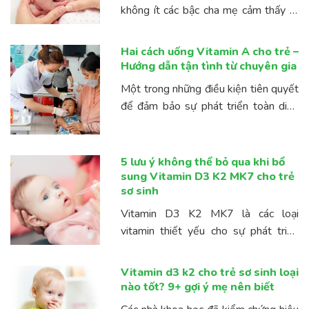
không ít các bậc cha mẹ cảm thấy lo
lắng và không biết cách xử lý sao cho
đúng. Bởi tình trạng này đôi khi gây ...
Hai cách uống Vitamin A cho trẻ –
Hướng dẫn tận tình từ chuyên gia
Một trong những điều kiện tiên quyết
để đảm bảo sự phát triển toàn diện
cho bé yêu là cung cấp đủ chất dinh
dưỡng cho con, đặc biệt là vitamin A.
Cho ...
5 lưu ý không thể bỏ qua khi bổ
sung Vitamin D3 K2 MK7 cho trẻ
sơ sinh
Vitamin D3 K2 MK7 là các loại
vitamin thiết yếu cho sự phát triển
của trẻ sơ sinh, đặc biệt là răng và
xương. Một trong những cách để bổ
Vitamin d3 k2 cho trẻ sơ sinh loại
sung các loại ...
nào tốt? 9+ gợi ý mẹ nên biết