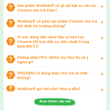
Sản phẩm WelKids® có gì nổi bật so với các
Vitamin cho trẻ khác?
WelKids® có phải sản phẩm Vitamin cho trẻ
tốt nhất thị trường không?
Vì sao dùng dầu olive hữu cơ hòa tan
Vitamin tốt hơn dầu cọ, dầu chuỗi trung
bình (MCT)?
Chứng nhận FDA-GRAS của Hoa Kỳ có ý
nghĩa gì?
WELKIDS có dùng được cho trẻ sơ sinh
không?
WelKids® giá thế nào? Mua ở đâu?
Xem thêm câu hỏi