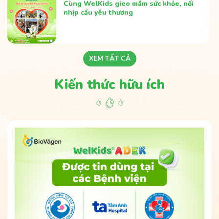
Cùng WelKids gieo mầm sức khỏe, nối
nhịp cầu yêu thương
XEM TẤT CẢ
Kiến thức hữu ích