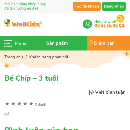
Mời bạn đăng nhập ngay
Tạo tài khoản
Đăng nhập
để tận hưởng ưu đãi!
Hotline tư vấn
08 65 56 08 08
Sản phẩm
Điểm bán
Trang chủ
/
Khách hàng phản hồi
Bé Chíp – 3 tuổi
Viết bình luận
★
★
★
★
★
0 đánh
giá