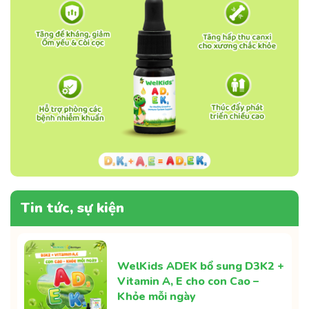
Tin tức, sự kiện
WelKids ADEK bổ sung D3K2 +
Vitamin A, E cho con Cao –
Khỏe mỗi ngày