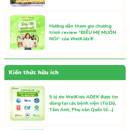
Hướng dẫn tham gia chương
trình review “ĐIỀU MẸ MUỐN
NÓI” của WelKids®
Kiến thức hữu ích
5 lý do WelKids ADEK được tin
dùng tại các bệnh viện (Từ Dũ,
Tâm Anh, Phụ sản Quốc tế…)