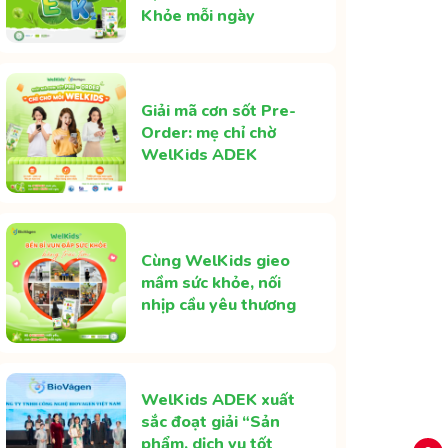
Khỏe mỗi ngày
Giải mã cơn sốt Pre-
Order: mẹ chỉ chờ
WelKids ADEK
Cùng WelKids gieo
mầm sức khỏe, nối
nhịp cầu yêu thương
WelKids ADEK xuất
sắc đoạt giải “Sản
phẩm, dịch vụ tốt