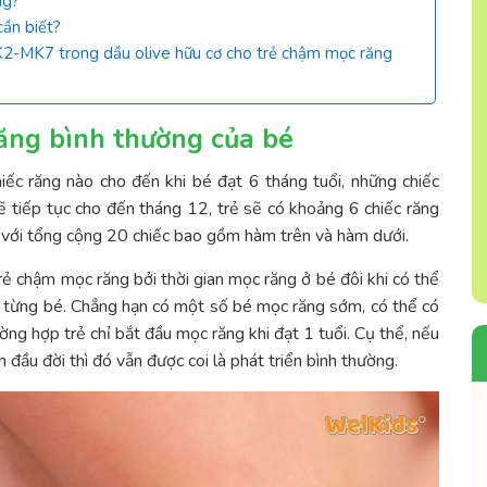
ng?
cần biết?
K2-MK7 trong dầu olive hữu cơ cho trẻ chậm mọc răng
ăng bình thường của bé
hiếc răng nào cho đến khi bé đạt 6 tháng tuổi, những chiếc
ẽ tiếp tục cho đến tháng 12, trẻ sẽ có khoảng 6 chiếc răng
h với tổng cộng 20 chiếc bao gồm hàm trên và hàm dưới.
rẻ chậm mọc răng bởi thời gian mọc răng ở bé đôi khi có thể
ủa từng bé. Chẳng hạn có một số bé mọc răng sớm, có thể có
ờng hợp trẻ chỉ bắt đầu mọc răng khi đạt 1 tuổi. Cụ thể, nếu
 đầu đời thì đó vẫn được coi là phát triển bình thường.