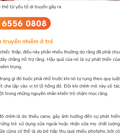
thể từ yếu tố di truyền gây ra
 truyền nhiễm ở trẻ
chiếc thấp, điều này phần nhiều thường do răng đã phải chịu
ây chằng hỗ trợ răng. Hậu quả của nó là sự phát triển của
hiêm trọng.
trạng gì đó buộc phải nhổ trước khi nó tự rụng theo quy luật
t che lấp vào vị trí lỗ hổng đó. Đôi khi chính mô này sẽ tác
một trong những nguyên nhân khiến trẻ chậm mọc răng.
ó chính là do thiếu canxi, gây ảnh hưởng đến sự phát triển
những trẻ sử dụng sữa ngoài hoặc nhận sữa mẹ chất lượng
nữa cũng có thể là do bé hấp thụ quá nhiều photpho, bởi có