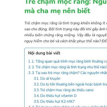
Trẻ chậm mọc răng: Ngu
mà cha mẹ nên biết
Trẻ chậm mọc răng là tình trạng khiến không ít 
sao cho đúng. Bởi tình trạng này đôi khi gây ảnh 
nhiều biến chứng răng miệng. Vậy đâu là nguy
nguy hiểm cho bé và cách khắc phục thế nào? Để có
Nội dung bài viết
1. Tổng quan quá trình mọc răng bình thường c
2. Trẻ chậm mọc răng là tình trạng như thế nào
3. Tại sao trẻ mọc răng chậm? Các nguyên nhâ
Do di truyền
Do bị tổn thương bên ngoài hoặc bệnh tru
Trẻ chậm mọc răng do thiếu canxi
​​Do thiếu hụt vitamin D
Do thiếu hụt K2-MK7