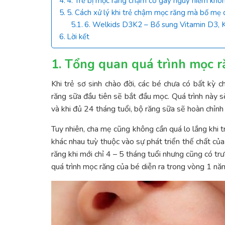
4. Trẻ bị mọc răng chậm có gây nguy hiểm khô
5. Cách xử lý khi trẻ chậm mọc răng mà bố mẹ 
6. Welkids D3K2 – Bổ sung Vitamin D3, 
Lời kết
1. Tổng quan quá trình mọc r
Khi trẻ sơ sinh chào đời, các bé chưa có bất kỳ c
răng sữa đầu tiên sẽ bắt đầu mọc. Quá trình này s
và khi đủ 24 tháng tuổi, bộ răng sữa sẽ hoàn chỉn
Tuy nhiên, cha mẹ cũng không cần quá lo lắng khi t
khác nhau tuỳ thuộc vào sự phát triển thế chất c
răng khi mới chỉ 4 – 5 tháng tuổi nhưng cũng có trư
quá trình mọc răng của bé diễn ra trong vòng 1 năm