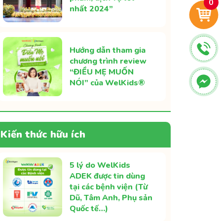
0
nhất 2024”
Hướng dẫn tham gia
chương trình review
“ĐIỀU MẸ MUỐN
NÓI” của WelKids®
Kiến thức hữu ích
5 lý do WelKids
ADEK được tin dùng
tại các bệnh viện (Từ
Dũ, Tâm Anh, Phụ sản
Quốc tế…)