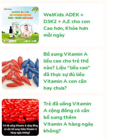
WelKids ADEK =
D3K2 + A,E cho con
Cao hơn, Khỏe hơn
mỗi ngày
Bổ sung Vitamin A
liều cao cho trẻ thế
nào? Liệu “liều cao”
đã thực sự đủ liều
Vitamin A con cần
hay chưa?
Trẻ đã uống Vitamin
A cộng đồng có cần
bổ sung thêm
Vitamin A hàng ngày
không?