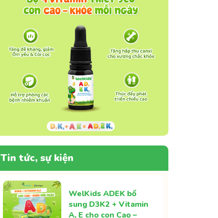
Tin tức, sự kiện
WelKids ADEK bổ
sung D3K2 + Vitamin
A, E cho con Cao –