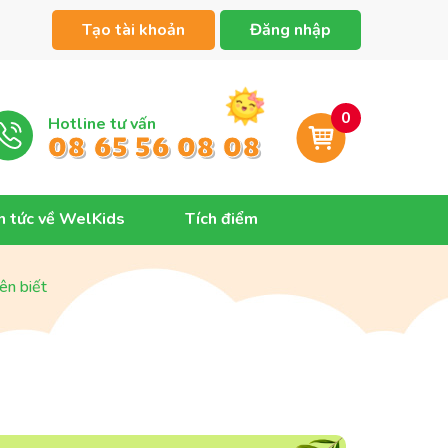
Tạo tài khoản
Đăng nhập
0
Hotline tư vấn
08 65 56 08 08
n tức về WelKids
Tích điểm
ên biết