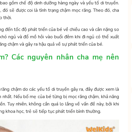
, bao gồm chế độ dinh dưỡng hàng ngày và yếu tố di truyền.
 đó sẽ được coi là tình trạng chậm mọc răng. Theo đó, cha
p thời.
ng đến tốc độ phát triển của bé về chiều cao và cân nặng so
 khó ngủ và đổ mồ hôi vào buổi đêm khi đi ngủ có thể xuất
răng chậm và gây ra hậu quả về sự phát triển của bé.
hậm? Các nguyên nhân cha mẹ nên
 răng chậm do các yếu tố di truyền gây ra, đây được xem là
 nhất. Nếu bố mẹ của bé từng bị mọc răng chậm, khả năng
yền. Tuy nhiên, không cần quá lo lắng về vấn đề này, bởi khi
 khoa học, trẻ sẽ tiếp tục phát triển bình thường.