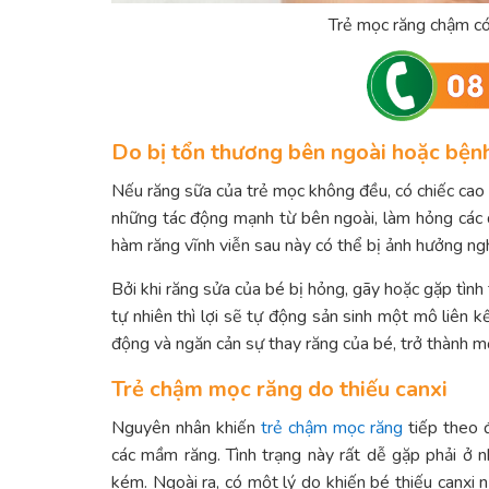
Trẻ mọc răng chậm có 
Do bị tổn thương bên ngoài hoặc bệnh
Nếu răng sữa của trẻ mọc không đều, có chiếc cao 
những tác động mạnh từ bên ngoài, làm hỏng các d
hàm răng vĩnh viễn sau này có thể bị ảnh hưởng ng
Bởi khi răng sửa của bé bị hỏng, gãy hoặc gặp tình 
tự nhiên thì lợi sẽ tự động sản sinh một mô liên kế
động và ngăn cản sự thay răng của bé, trở thành 
Trẻ chậm mọc răng do thiếu canxi
Nguyên nhân khiến
trẻ chậm mọc răng
tiếp theo đ
các mầm răng. Tình trạng này rất dễ gặp phải ở 
kém. Ngoài ra, có một lý do khiến bé thiếu canxi 