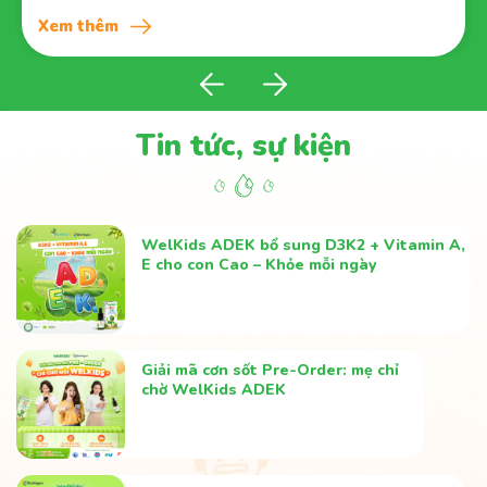
Xem th
" - Mẹ Huyền Trang
 thêm
Tin tức, sự kiện
WelKids ADEK bổ sung D3K2 + Vitamin A,
E cho con Cao – Khỏe mỗi ngày
Giải mã cơn sốt Pre-Order: mẹ chỉ
chờ WelKids ADEK