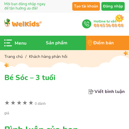
Mời bạn đăng nhập ngay
Tạo tài khoản
Đăng nhập
để tận hưởng ưu đãi!
Hotline tư vấn
08 65 56 08 08
Sản phẩm
Điểm bán
Trang chủ
/
Khách hàng phản hồi
Bé Sóc – 3 tuổi
Viết bình luận
★
★
★
★
★
0 đánh
giá