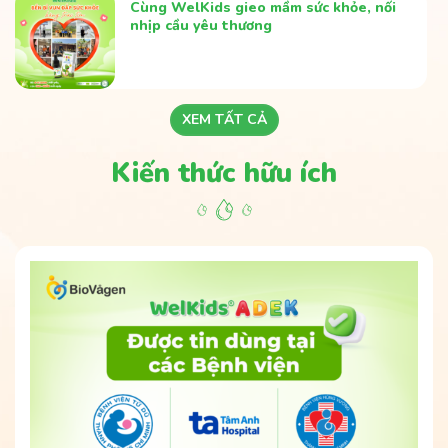
Cùng WelKids gieo mầm sức khỏe, nối
nhịp cầu yêu thương
XEM TẤT CẢ
Kiến thức hữu ích