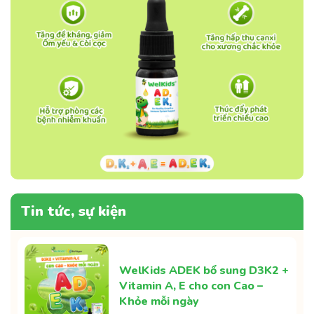
Tin tức, sự kiện
WelKids ADEK bổ sung D3K2 +
Vitamin A, E cho con Cao –
Khỏe mỗi ngày