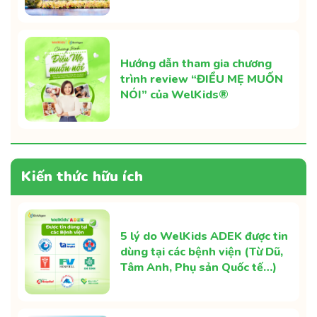
Hướng dẫn tham gia chương
trình review “ĐIỀU MẸ MUỐN
NÓI” của WelKids®
Kiến thức hữu ích
5 lý do WelKids ADEK được tin
dùng tại các bệnh viện (Từ Dũ,
Tâm Anh, Phụ sản Quốc tế…)