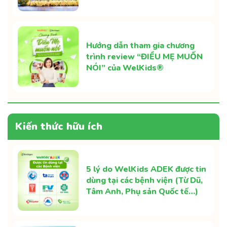
Hướng dẫn tham gia chương
trình review “ĐIỀU MẸ MUỐN
NÓI” của WelKids®
Kiến thức hữu ích
5 lý do WelKids ADEK được tin
dùng tại các bệnh viện (Từ Dũ,
Tâm Anh, Phụ sản Quốc tế…)