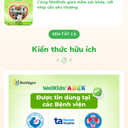
Cùng WelKids gieo mầm sức khỏe, nối
nhịp cầu yêu thương
XEM TẤT CẢ
Kiến thức hữu ích