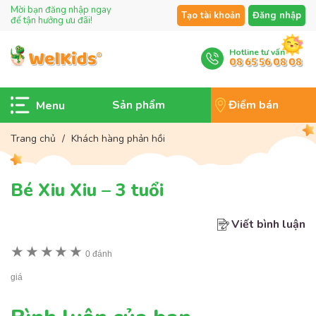
Mời bạn đăng nhập ngay
Tạo tài khoản
Đăng nhập
để tận hưởng ưu đãi!
Hotline tư vấn
08 65 56 08 08
Sản phẩm
Điểm bán
Trang chủ
/
Khách hàng phản hồi
Bé Xiu Xiu – 3 tuổi
Viết bình luận
★
★
★
★
★
0 đánh
giá