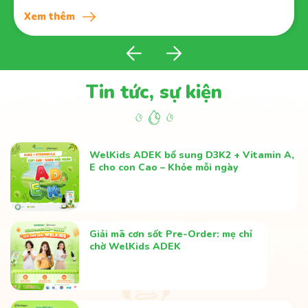
rồi." - Mẹ Huyền Tra
Xem thêm
Tin tức, sự kiện
WelKids ADEK bổ sung D3K2 + Vitamin A,
E cho con Cao – Khỏe mỗi ngày
Giải mã cơn sốt Pre-Order: mẹ chỉ
chờ WelKids ADEK