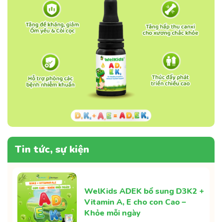
Tin tức, sự kiện
WelKids ADEK bổ sung D3K2 +
Vitamin A, E cho con Cao –
Khỏe mỗi ngày