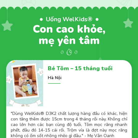
Uống WelKids®
Con cao khỏe,
mẹ yên tâm
Bé Tôm – 15 tháng tuổi
B
Hà Nội
H
 D3K2 chất lượng hàng đầu có khác, hiện
"
WelKids® D3K2 mì
ược 15cm trong 4 tháng rồi này. Không chỉ
Olive hữu cơ là đã t
ác bạn cùng độ tuổi, Tôm mọc răng nhanh
dùng WelKids® D3K
-15 cái rồi. Trộm vía là đợt này mọc răng
ngon miệng hơn, ngủ
t nhõng nhẽo gì đâu." - Mẹ Vân Oanh
khỏe như này là bi