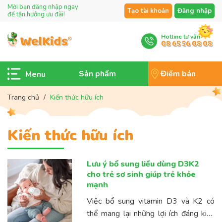
Mời bạn đăng nhập ngay
Tạo tài khoản
Đăng nhập
để tận hưởng ưu đãi!
Hotline tư vấn
08 65 56 08 08
Sản phẩm
Điểm bán
Trang chủ
/
Kiến thức hữu ích
Kiến thức hữu ích
Lưu ý bổ sung liều dùng D3K2
cho trẻ sơ sinh giúp trẻ khỏe
mạnh
Việc bổ sung vitamin D3 và K2 có
thể mang lại những lợi ích đáng kinh