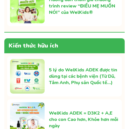
trình review “ĐIỀU MẸ MUỐN
NÓI” của WelKids®
Kiến thức hữu ích
5 lý do WelKids ADEK được tin
dùng tại các bệnh viện (Từ Dũ,
Tâm Anh, Phụ sản Quốc tế…)
WelKids ADEK = D3K2 + A,E
cho con Cao hơn, Khỏe hơn mỗi
ngày