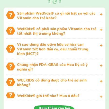
Sản phẩm WelKids® có gì nổi bật so với các
Vitamin cho trẻ khác?
WelKids® có phải sản phẩm Vitamin cho trẻ
tốt nhất thị trường không?
Vì sao dùng dầu olive hữu cơ hòa tan
Vitamin tốt hơn dầu cọ, dầu chuỗi trung
bình (MCT)?
Chứng nhận FDA-GRAS của Hoa Kỳ có ý
nghĩa gì?
WELKIDS có dùng được cho trẻ sơ sinh
không?
WelKids® giá thế nào? Mua ở đâu?
Xem thêm câu hỏi