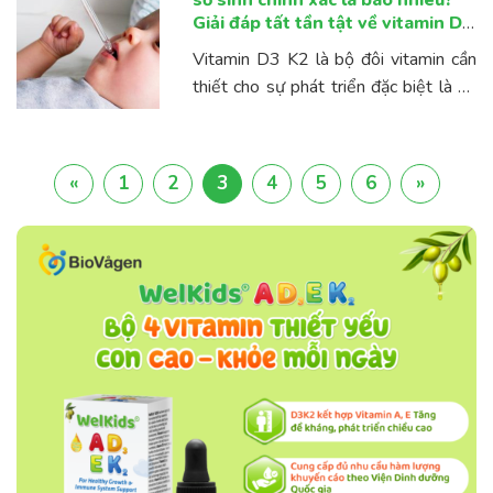
sơ sinh chính xác là bao nhiêu?
Giải đáp tất tần tật về vitamin D3
K2
Vitamin D3 K2 là bộ đôi vitamin cần
thiết cho sự phát triển đặc biệt là sự
hoàn thiện răng, xương và chiều cao
của trẻ về sau. Vậy liều dùng vitamin
...
«
1
2
3
4
5
6
»