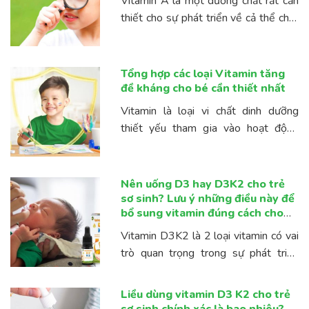
Vitamin A là một dưỡng chất rất cần
thiết cho sự phát triển về cả thể chất
cũng như sức khỏe của trẻ. Do đó,
việc bổ sung loại vitamin này cho bé
sớm ...
Tổng hợp các loại Vitamin tăng
đề kháng cho bé cần thiết nhất
Vitamin là loại vi chất dinh dưỡng
thiết yếu tham gia vào hoạt động
sống của cơ thể, đặc biệt cần thiết
cho sự phát triển của trẻ nhỏ. Việc bổ
sung ...
Nên uống D3 hay D3K2 cho trẻ
sơ sinh? Lưu ý những điều này để
bổ sung vitamin đúng cách cho
trẻ
Vitamin D3K2 là 2 loại vitamin có vai
trò quan trọng trong sự phát triển
răng và xương cho trẻ sơ sinh. Tuy
nhiên, vấn đề được hầu hết bố mẹ
Liều dùng vitamin D3 K2 cho trẻ
quan tâm ...