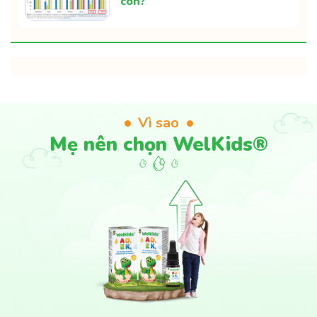
con?
Vì sao
Mẹ nên chọn WelKids®