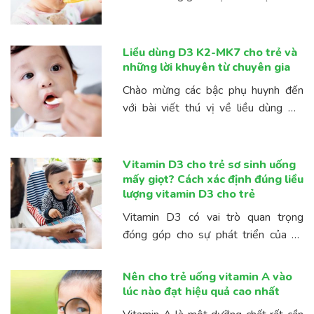
chìa khóa quan trọng cho hành trình
phát triển toàn diện của trẻ, đặc biệt
là ...
Liều dùng D3 K2-MK7 cho trẻ và
những lời khuyên từ chuyên gia
Chào mừng các bậc phụ huynh đến
với bài viết thú vị về liều dùng D3
K2-MK7 cho trẻ. Bạn đang tò mò
không biết liệu việc sử dụng D3 K2-
MK7 có an toàn ...
Vitamin D3 cho trẻ sơ sinh uống
mấy giọt? Cách xác định đúng liều
lượng vitamin D3 cho trẻ
Vitamin D3 có vai trò quan trọng
đóng góp cho sự phát triển của hệ
xương và giúp tối ưu chiều cao cho
trẻ. Trên thị trường hiện nay, có rất
Nên cho trẻ uống vitamin A vào
nhiều dạng ...
lúc nào đạt hiệu quả cao nhất