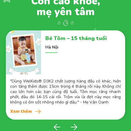
Con cao khỏe,
mẹ yên tâm
Bé Tôm – 15 tháng tuổi
Hà Nội
"
Dùng WelKids® D3K2 chất lượng hàng đầu có khác, hiện
con tăng thêm được 15cm trong 4 tháng rồi này. Không chỉ
cao lớn hơn các bạn cùng độ tuổi, Tôm mọc răng nhanh
phết, đâu đó 14-15 cái rồi. Trộm vía là đợt này mọc răng
không có ốm sốt nhõng nhẽo gì đâu." - Mẹ Vân Oanh
Xem thêm