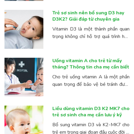
ngạc cho trẻ. Tuy nhiên, không phải ba
mẹ nào cũng hiểu về tác dụng của sự
Trẻ sơ sinh nên bổ sung D3 hay
kết ...
D3K2? Giải đáp từ chuyên gia
Vitamin D3 là một thành phần quan
trọng không chỉ hỗ trợ quá trình hấp
thu canxi mà còn giúp phát triển chiều
cao của trẻ trong những năm đầu đời.
...
Uống vitamin A cho trẻ từ mấy
tháng? Thông tin cha mẹ cần biết
Cho trẻ uống vitamin A là một phần
quan trọng để bảo vệ bé tránh được
nhiều loại bệnh nguy hiểm. Tuy nhiên,
không phải lúc nào cha mẹ cũng hiểu
rõ về ...
Liều dùng vitamin D3 K2 MK7 cho
trẻ sơ sinh cha mẹ cần lưu ý kỹ
Bổ sung vitamin D3 và K2-MK7 cho
trẻ em trong giai đoạn đầu cuộc đời là