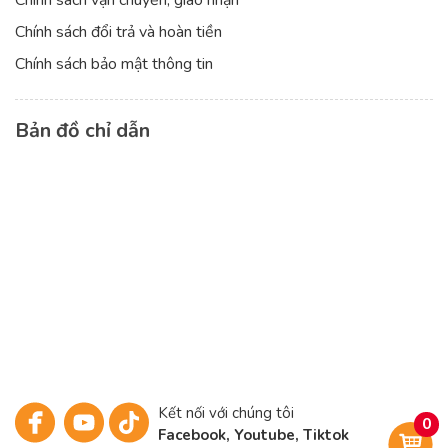
Chính sách đổi trả và hoàn tiền
Chính sách bảo mật thông tin
Bản đồ chỉ dẫn
Kết nối với chúng tôi
0
Facebook, Youtube, Tiktok