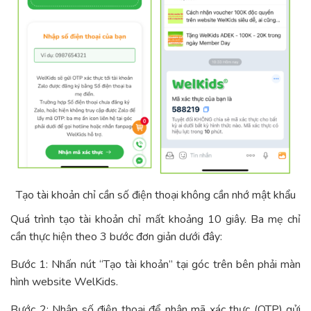
Tạo tài khoản chỉ cần số điện thoại không cần nhớ mật khẩu
Quá trình tạo tài khoản chỉ mất khoảng 10 giây. Ba mẹ chỉ
cần thực hiện theo 3 bước đơn giản dưới đây:
Bước 1: Nhấn nút “Tạo tài khoản” tại góc trên bên phải màn
hình website WelKids.
Bước 2: Nhập số điện thoại để nhận mã xác thực (OTP) gửi