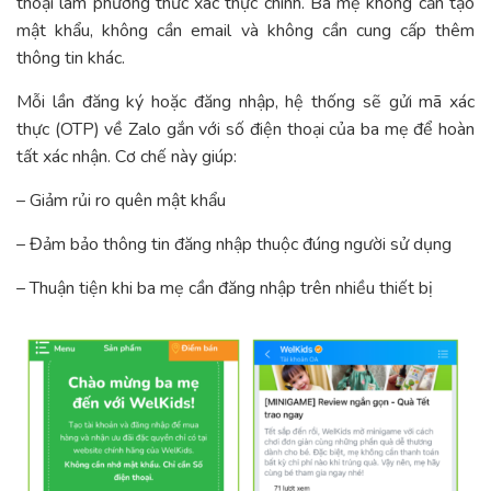
thoại làm phương thức xác thực chính. Ba mẹ không cần tạo
mật khẩu, không cần email và không cần cung cấp thêm
thông tin khác.
Mỗi lần đăng ký hoặc đăng nhập, hệ thống sẽ gửi mã xác
thực (OTP) về Zalo gắn với số điện thoại của ba mẹ để hoàn
tất xác nhận. Cơ chế này giúp:
– Giảm rủi ro quên mật khẩu
– Đảm bảo thông tin đăng nhập thuộc đúng người sử dụng
– Thuận tiện khi ba mẹ cần đăng nhập trên nhiều thiết bị