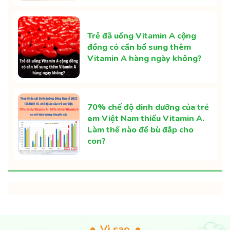
Trẻ đã uống Vitamin A cộng
đồng có cần bổ sung thêm
Vitamin A hàng ngày không?
70% chế độ dinh dưỡng của trẻ
em Việt Nam thiếu Vitamin A.
Làm thế nào để bù đắp cho
con?
Vì sao