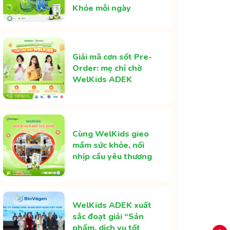
Khỏe mỗi ngày
Giải mã cơn sốt Pre-
Order: mẹ chỉ chờ
WelKids ADEK
Cùng WelKids gieo
mầm sức khỏe, nối
nhịp cầu yêu thương
WelKids ADEK xuất
sắc đoạt giải “Sản
phẩm, dịch vụ tốt