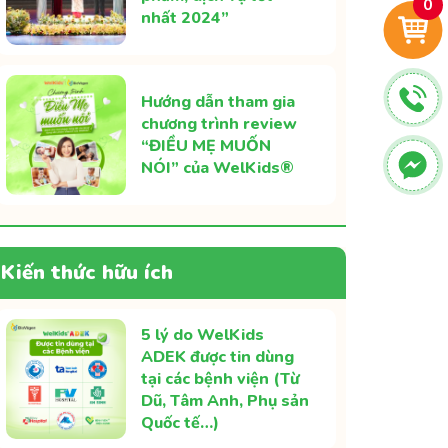
0
nhất 2024”
Hướng dẫn tham gia
chương trình review
“ĐIỀU MẸ MUỐN
NÓI” của WelKids®
Kiến thức hữu ích
5 lý do WelKids
ADEK được tin dùng
tại các bệnh viện (Từ
Dũ, Tâm Anh, Phụ sản
Quốc tế…)