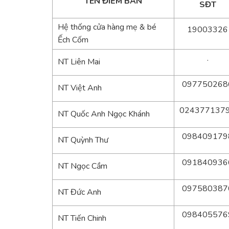
TÊN ĐIỂM BÁN
SĐT
Hệ thống cửa hàng mẹ & bé
19003326
Ếch Cốm
.
NT Liên Mai
097750268
NT Việt Anh
024377137
NT Quốc Anh Ngọc Khánh
098409179
NT Quỳnh Thư
091840936
NT Ngọc Cầm
097580387
NT Đức Anh
098405576
NT Tiến Chinh