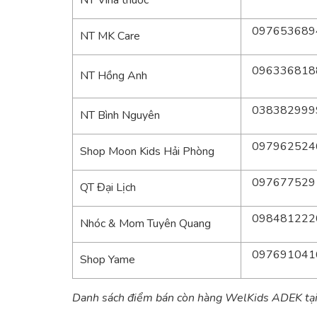
NT Vina thuốc
097653689
NT MK Care
096336818
NT Hồng Anh
038382999
NT Bình Nguyên
097962524
Shop Moon Kids Hải Phòng
097677529
QT Đại Lịch
098481222
Nhóc & Mom Tuyên Quang
097691041
Shop Yame
Danh sách điểm bán còn hàng WelKids ADEK tạ