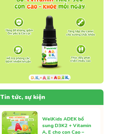
Tin tức, sự kiện
WelKids ADEK bổ
sung D3K2 + Vitamin
A, E cho con Cao –