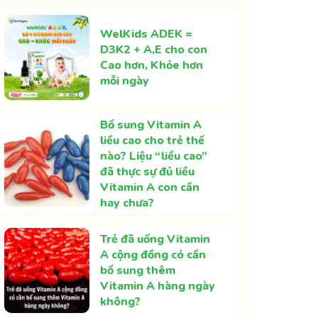
WelKids ADEK =
D3K2 + A,E cho con
Cao hơn, Khỏe hơn
mỗi ngày
Bổ sung Vitamin A
liều cao cho trẻ thế
nào? Liệu “liều cao”
đã thực sự đủ liều
Vitamin A con cần
hay chưa?
Trẻ đã uống Vitamin
A cộng đồng có cần
bổ sung thêm
Vitamin A hàng ngày
không?