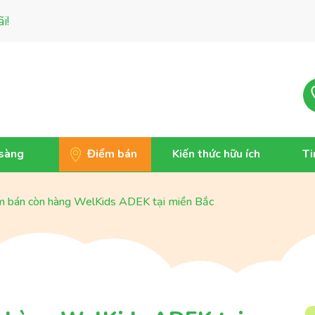
i!
 sàng
Điểm bán
Kiến thức hữu ích
Ti
m bán còn hàng WelKids ADEK tại miền Bắc