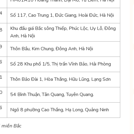
HM01A10 Hoàng Thành, Đại Mỗ, Từ Liêm, Hà Nội
4
Số 117, Cao Trung 1, Đức Giang, Hoài Đức, Hà Nội
Khu đấu giá Bắc sông Thiếp, Phúc Lộc, Uy Lỗ, Đông
8
Anh, Hà Nội
9
Thôn Bầu, Kim Chung, Đông Anh, Hà Nội
6
Số 28 Khu phố 1/5, Thị trấn Vĩnh Bảo, Hải Phòng
1
Thôn Bảo Đài 1, Hòa Thắng, Hữu Lũng, Lạng Sơn
0
54 Bình Thuận, Tân Quang, Tuyên Quang.
6
Ngõ 8 phường Cao Thắng, Hạ Long, Quảng Ninh
i miền Bắc