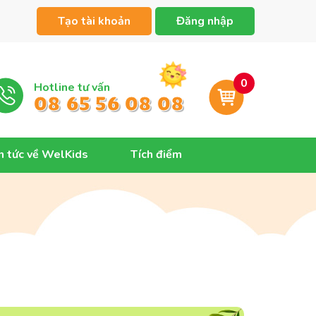
Tạo tài khoản
Đăng nhập
0
Hotline tư vấn
08 65 56 08 08
n tức về WelKids
Tích điểm