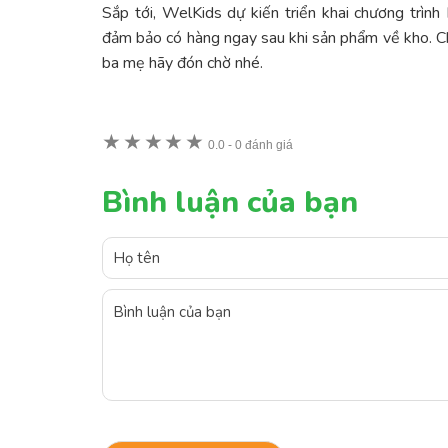
Sắp tới, WelKids dự kiến triển khai chương trìn
đảm bảo có hàng ngay sau khi sản phẩm về kho. Chươ
ba mẹ hãy đón chờ nhé.
★
★
★
★
★
0.0
-
0 đánh giá
Bình luận của bạn