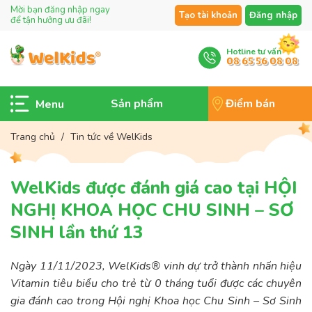
Mời bạn đăng nhập ngay
Tạo tài khoản
Đăng nhập
để tận hưởng ưu đãi!
Hotline tư vấn
08 65 56 08 08
Sản phẩm
Điểm bán
Trang chủ
/
Tin tức về WelKids
WelKids được đánh giá cao tại HỘI
NGHỊ KHOA HỌC CHU SINH – SƠ
SINH lần thứ 13
Ngày 11/11/2023, WelKids® vinh dự trở thành nhãn hiệu
Vitamin tiêu biểu cho trẻ từ 0 tháng tuổi được các chuyên
gia đánh cao trong Hội nghị Khoa học Chu Sinh – Sơ Sinh