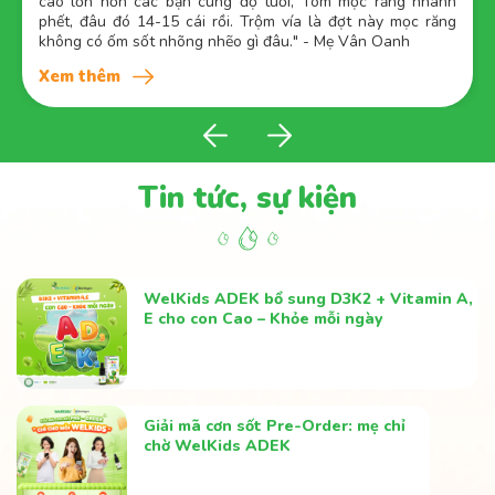
cao lớn hơn các bạn cùng độ tuổi, Tôm mọc răng nhanh
phết, đâu đó 14-15 cái rồi. Trộm vía là đợt này mọc răng
không có ốm sốt nhõng nhẽo gì đâu." - Mẹ Vân Oanh
Xem thêm
Tin tức, sự kiện
WelKids ADEK bổ sung D3K2 + Vitamin A,
E cho con Cao – Khỏe mỗi ngày
Giải mã cơn sốt Pre-Order: mẹ chỉ
chờ WelKids ADEK