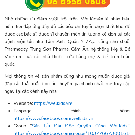
Nhờ những ưu điểm vượt trội trên, WelKids® là nhãn hiệu
hiếm hoi đáp ứng đầy đủ các tiêu chí tuyển chọn khắt khe để
được các bác sĩ, dược sĩ chuyên môn tin tưởng kê đơn tại các
bệnh viện lớn như Tâm Anh, Quân Y 7A,… cũng như
chuỗi
Pharmacity, Trung Sơn Pharma, Cẩm Ân, hệ thống Mẹ & Bé
Voi Con… và các nhà thuốc, cửa hàng mẹ & bé trên toàn
quốc.
Mọi thông tin về sản phẩm cũng như mong muốn được giải
đáp các thắc mắc bởi các chuyên gia nhanh nhất, mẹ truy cập
ngay tại
các kênh này nha:
Website:
https://welkids.vn/
Fanpage chính hãng:
https://www.facebook.com/welkids.vn
Group “
Săn Ưu Đãi Độc Quyền Cùng WelKids
”:
https://www.facebook.com/groups/103776673081614