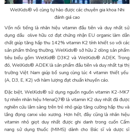
WelKids® vô cùng tự hào được các chuyên gia khoa Nhi
đánh giá cao
Vốn nổi tiếng là nhãn hiệu vitamin đầu tiên và duy nhất sử
dụng dầu olive hữu cơ đạt chứng nhận EU organic làm dẫn
chất giúp tăng hấp thu 142% vitamin K2 tính khiết so với các
sản phẩm thông thường, WelKids® sở hữu 2 dòng sản phẩm
tiêu biểu gồm WelKid® D3K2 và WelKids® ADEK. Trong
đó, WelKids® ADEK là sản phẩm đầu tiên và duy nhất tại thị
trường Việt Nam giúp bổ sung cùng lúc 4 vitamin thiết yếu
(A, D3, E, K2) với hàm lượng đạt chuẩn khuyến cáo.
Đặc biệt, WelKids® sử dụng nguồn nguồn vitamin K2-MK7
tự nhiên nhãn hiệu MenaQ7® là vitamin K2 duy nhất đã được
nghiên cứu lâm sàng trên trẻ nhỏ giúp tăng cường hấp thu và
lắng đọng canxi vào xương. Hơn hết, đây cũng là nhãn hiệu
vitamin nhỏ giọt duy nhất được ghi danh trong cuốn Cẩm
nang sử dụng thuốc (MIMS) dành cho Bác sĩ và dược sĩ