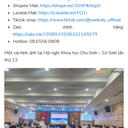
Shopee Mall:
https://shope.ee/30NPIbNcp0
Lazada Mall:
https://s.lazada.vn/l.FQ1I
Tiktok shop:
https://www.tiktok.com/@welkids_official
Zalo chính hãng:
https://zalo.me/1958910508103145979
Hotline: 08.6556.0808
Một vài hình ảnh tại Hội nghị Khoa học Chu Sinh – Sơ Sinh lần
thứ 13