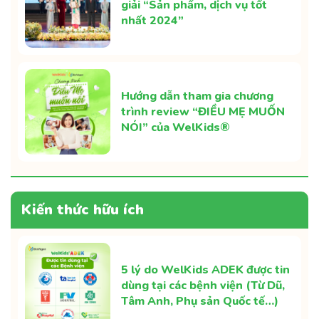
giải “Sản phẩm, dịch vụ tốt
nhất 2024”
Hướng dẫn tham gia chương
trình review “ĐIỀU MẸ MUỐN
NÓI” của WelKids®
Kiến thức hữu ích
5 lý do WelKids ADEK được tin
dùng tại các bệnh viện (Từ Dũ,
Tâm Anh, Phụ sản Quốc tế…)