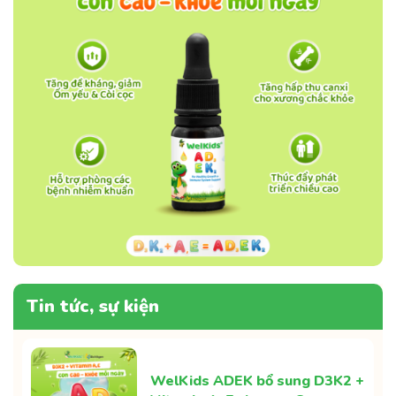
Tin tức, sự kiện
WelKids ADEK bổ sung D3K2 +