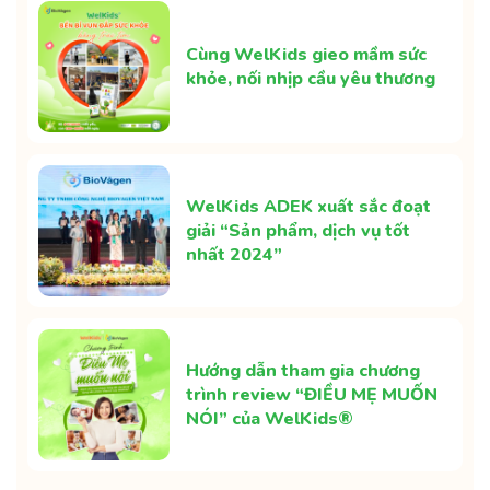
Cùng WelKids gieo mầm sức
khỏe, nối nhịp cầu yêu thương
WelKids ADEK xuất sắc đoạt
giải “Sản phẩm, dịch vụ tốt
nhất 2024”
Hướng dẫn tham gia chương
trình review “ĐIỀU MẸ MUỐN
NÓI” của WelKids®