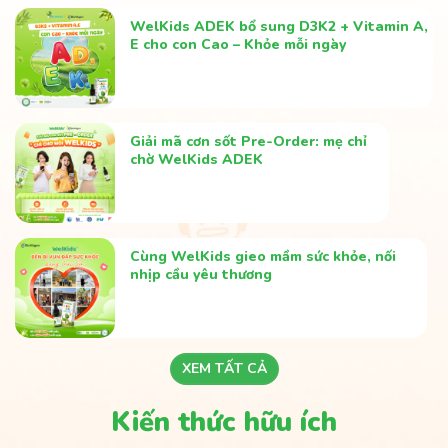
WelKids ADEK bổ sung D3K2 + Vitamin A,
E cho con Cao – Khỏe mỗi ngày
Giải mã cơn sốt Pre-Order: mẹ chỉ
chờ WelKids ADEK
Cùng WelKids gieo mầm sức khỏe, nối
nhịp cầu yêu thương
XEM TẤT CẢ
Kiến thức hữu ích