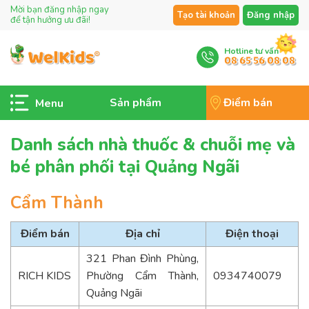
Mời bạn đăng nhập ngay
Tạo tài khoản
Đăng nhập
để tận hưởng ưu đãi!
Hotline tư vấn
08 65 56 08 08
Sản phẩm
Điểm bán
Danh sách nhà thuốc & chuỗi mẹ và
bé phân phối tại Quảng Ngãi
Cẩm Thành
Điểm bán
Địa chỉ
Điện thoại
321 Phan Đình Phùng,
RICH KIDS
Phường Cẩm Thành,
0934740079
Quảng Ngãi