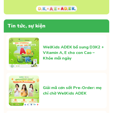
Tin tức, sự kiện
WelKids ADEK bổ sung D3K2 +
Vitamin A, E cho con Cao –
Khỏe mỗi ngày
Giải mã cơn sốt Pre-Order: mẹ
chỉ chờ WelKids ADEK