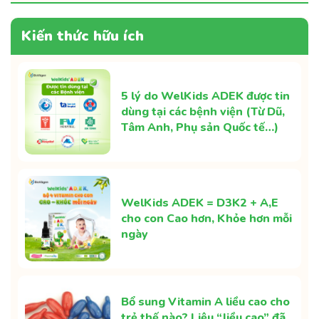
Kiến thức hữu ích
5 lý do WelKids ADEK được tin
dùng tại các bệnh viện (Từ Dũ,
Tâm Anh, Phụ sản Quốc tế…)
WelKids ADEK = D3K2 + A,E
cho con Cao hơn, Khỏe hơn mỗi
ngày
Bổ sung Vitamin A liều cao cho
trẻ thế nào? Liệu “liều cao” đã