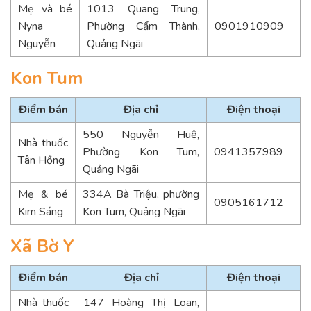
Mẹ và bé
1013 Quang Trung,
Nyna
Phường Cẩm Thành,
0901910909
Nguyễn
Quảng Ngãi
Kon Tum
Điểm bán
Địa chỉ
Điện thoại
550 Nguyễn Huệ,
Nhà thuốc
Phường Kon Tum,
0941357989
Tân Hồng
Quảng Ngãi
Mẹ & bé
334A Bà Triệu, phường
0905161712
Kim Sáng
Kon Tum, Quảng Ngãi
Xã Bờ Y
Điểm bán
Địa chỉ
Điện thoại
Nhà thuốc
147 Hoàng Thị Loan,